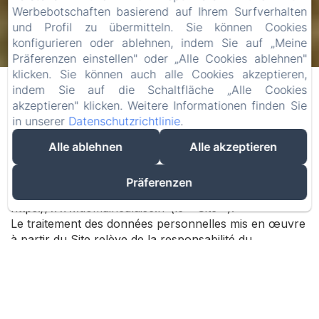
Werbebotschaften basierend auf Ihrem Surfverhalten
und Profil zu übermitteln. Sie können Cookies
konfigurieren oder ablehnen, indem Sie auf „Meine
Präferenzen einstellen" oder „Alle Cookies ablehnen"
Politique de
klicken. Sie können auch alle Cookies akzeptieren,
indem Sie auf die Schaltfläche „Alle Cookies
Confidentialité
akzeptieren" klicken. Weitere Informationen finden Sie
in unserer
Datenschutzrichtlinie
.
L'objet de cette politique de confidentialité (la «
Politique ») est d'expliquer les règles régissant les
Alle ablehnen
Alle akzeptieren
diverses opérations de traitement qui peuvent être
effectuées lorsque vous utilisez notre site Web
Präferenzen
accessible à partir de l'adresse URL :
https://www.domainealaise.fr (le « Site »).
Le traitement des données personnelles mis en œuvre
à partir du Site relève de la responsabilité du
responsable du traitement.
1. Responsable du Traitement
et Délégué à la Protection