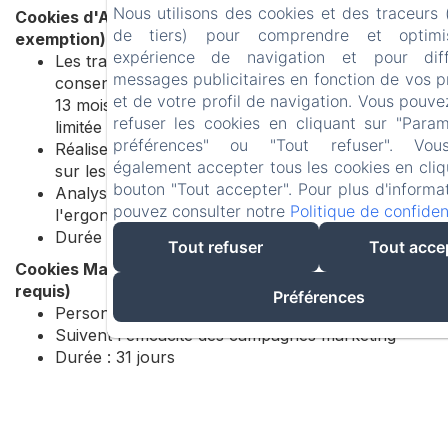
Nous utilisons des cookies et des traceurs
Cookies d'Analyse (Consentement requis sauf
de tiers) pour comprendre et optimi
exemption)
expérience de navigation et pour dif
Les traceurs de mesure d'audience exemptés de
messages publicitaires en fonction de vos 
consentement ont une durée de vie maximale de
et de votre profil de navigation. Vous pouve
13 mois, avec une conservation des données
refuser les cookies en cliquant sur "Para
limitée à 25 mois
préférences" ou "Tout refuser". Vo
Réalisent des études et établissent des statistiques
également accepter tous les cookies en cliq
sur les visites et l'utilisation
bouton "Tout accepter". Pour plus d'informa
Analysent les parcours utilisateurs et améliorent
pouvez consulter notre
Politique de confident
l'ergonomie du site
Durée : 31 jours
Tout refuser
Tout acce
Cookies Marketing/Publicitaires (Consentement
requis)
Préférences
Personnalisent le contenu et les publicités
Suivent l'efficacité des campagnes marketing
Durée : 31 jours
Cookies Fonctionnels (Le consentement peut être
requis)
Adaptent la présentation du site aux préférences