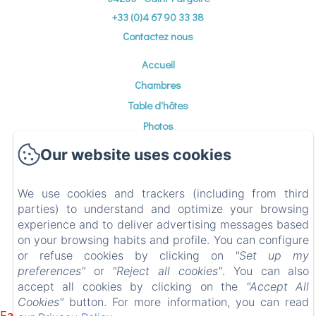
+33 (0)4 67 90 33 38
Contactez nous
Accueil
Chambres
Table d'hôtes
Photos
Environs
Our website uses cookies
Contact
Politique de confidentialité
We use cookies and trackers (including from third
Informations légales
parties) to understand and optimize your browsing
experience and to deliver advertising messages based
Informations sur les cookies
on your browsing habits and profile. You can configure
or refuse cookies by clicking on
"Set up my
preferences"
or
"Reject all cookies"
. You can also
EN
FR
ES
DE
NL
EL
accept all cookies by clicking on the
"Accept All
Δουλεύει με Amenitiz
Cookies"
button. For more information, you can read
Failed to load BookingEngine/index: Loading chunk 1322