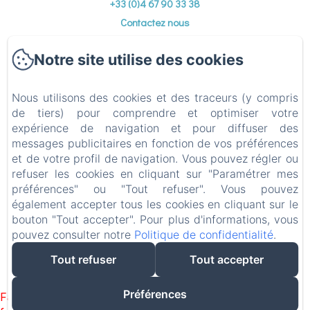
+33 (0)4 67 90 33 38
Contactez nous
Accueil
Notre site utilise des cookies
Chambres & Gîtes
Table d'hôtes
Nous utilisons des cookies et des traceurs (y compris
Photos
de tiers) pour comprendre et optimiser votre
expérience de navigation et pour diffuser des
Environs
messages publicitaires en fonction de vos préférences
Contact
et de votre profil de navigation. Vous pouvez régler ou
Politique de confidentialité
refuser les cookies en cliquant sur "Paramétrer mes
préférences" ou "Tout refuser". Vous pouvez
Informations légales
également accepter tous les cookies en cliquant sur le
Informations sur les cookies
bouton "Tout accepter". Pour plus d'informations, vous
pouvez consulter notre
Politique de confidentialité
.
EN
FR
ES
DE
NL
EL
Tout refuser
Tout accepter
Créé par Amenitiz
Préférences
Failed to load BookingEngine/index: Loading chunk 1322